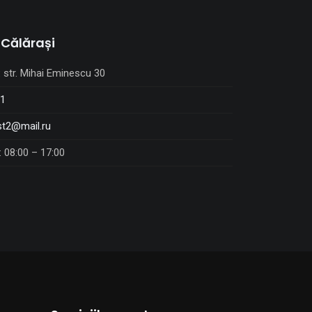
 Călărași
:
str. Mihai Eminescu 30
91
t2@mail.ru
: 08:00 – 17:00