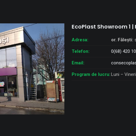
EcoPlast Showroom 1 | 
Adresa:
or. Fălești:
s
Telefon:
0(68) 420 1
Email:
consecoplas
Program de lucru:
Luni – Vineri