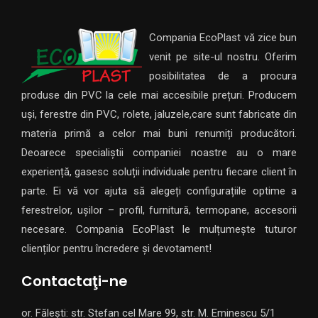
Compania EcoPlast vă zice bun
venit pe site-ul nostru. Oferim
posibilitatea de a procura
produse din PVC la cele mai accesibile prețuri. Producem
uși, ferestre din PVC, rolete, jaluzele,care sunt fabricate din
materia primă a celor mai buni renumiți producători.
Deoarece specialiștii companiei noastre au o mare
experiență, gasesc soluții individuale pentru fiecare client în
parte. Ei vă vor ajuta să alegeți configurațiile optime a
ferestrelor, ușilor – profil, furnitură, termopane, accesorii
necesare. Compania EcoPlast le mulțumește tuturor
clienților pentru încredere și devotament!
Contactaţi-ne
or. Fălești: str. Stefan cel Mare 99, str. M. Eminescu 5/1